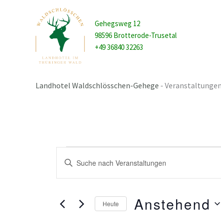
Zum
Inhalt
Gehegsweg 12
springen
98596 Brotterode-Trusetal
+49 36840 32263
Landhotel Waldschlösschen-Gehege
-
Veranstaltunge
Veranstaltungen
Veranstaltungen
Geben
Such-
Sie
und
Das
Ansichtennavigation
Schlüsselwort.
Anstehend
Heute
Suche
nach
Datum