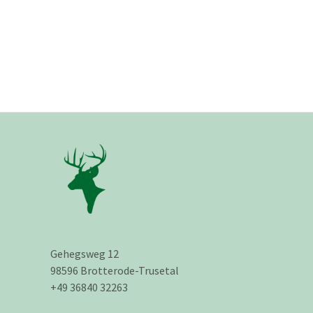
Gehegsweg 12
98596 Brotterode-Trusetal
+49 36840 32263